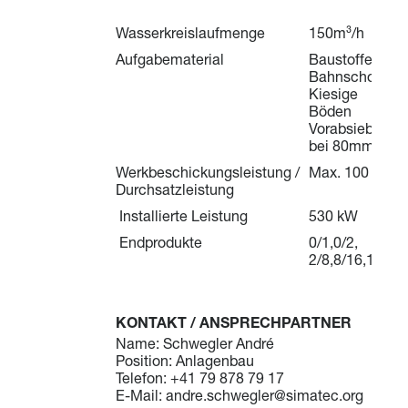
Wasserkreislaufmenge
150m³/h
Aufgabematerial
Baustoffe:
Bahnschotter,
Kiesige
Böden
Vorabsiebung
bei 80mm
Werkbeschickungsleistung /
Max. 100 t/h
Durchsatzleistung
Installierte Leistung
530 kW
Endprodukte
0/1,0/2,
2/8,8/16,16/80
KONTAKT / ANSPRECHPARTNER
Name: Schwegler André
Position: Anlagenbau
Telefon: +41 79 878 79 17
E-Mail: andre.schwegler@simatec.org