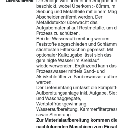
LIEFERUMFANG
Die Anlage wird über einen Aufgabebunker
beschickt, wobei Überkorn > 80mm, mittels
Siebung und Metallteile mit einem Magnet
Abscheider entfernt werden. Der
Metalldetektor überwacht das
Aufgabematerial auf Restmetalle, um den
Prozess zu schützen.
Bei der Wasseraufbereitung werden
Feststoffe abgeschieden und Schlämme zu
stichfesten Filterkuchen gepresst. Mit
optionaler Kalkzugabe lässt sich das
gereinigte Wasser im Kreislauf
wiederverwenden. Ergänzend kann das
Prozesswasser mittels Sand- und
Aktivkohlefilter zu Sauberwasser aufbereitet
werden.
Der Lieferumfang umfasst die komplette
Aufbereitungsanlage inkl. Aufgabe, Sieb-
und Waschaggregate,
Wertstoffrückgewinnung,
Wasseraufbereitung, Kammerfilterpressen
sowie Steuerung.
Zur Materialaufbereitung kommen die
nachfolgenden Maschinen zum Einsatz: